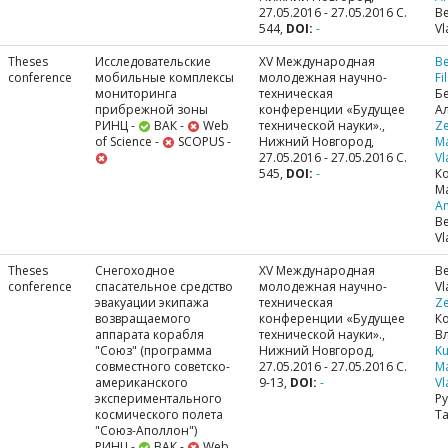
27.05.2016 - 27.05.2016 С.
Be
544,
DOI:
-
Vl
Theses
Исследовательские
XV Международная
Be
conference
мобильные комплексы
молодежная научно-
Fi
мониторинга
техническая
Б
прибрежной зоны
конференции «Будущее
А
РИНЦ -
ВАК -
Web
технической науки».,
Ze
of Science -
SCOPUS -
Нижний Новгород,
M
27.05.2016 - 27.05.2016 С.
Vl
545,
DOI:
-
К
М
A
Be
Vl
Theses
Снегоходное
XV Международная
Be
conference
спасательное средство
молодежная научно-
Vl
эвакуации экипажа
техническая
Ze
возвращаемого
конференции «Будущее
К
аппарата корабля
технической науки».,
В
"Союз" (программа
Нижний Новгород,
Ku
совместного советско-
27.05.2016 - 27.05.2016 С.
M
американского
9-13,
DOI:
-
Vl
экспериментального
Р
космического полета
Та
"Союз-Аполлон")
РИНЦ -
ВАК -
Web