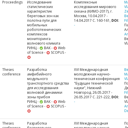
Proceedings
Исследование
Комплексные
M
статистических
исследования мирового
Vl
характеристик
океана (КИМО-2017), г.
Ze
береговых зон как
Москва, 10.04.2017 -
Be
полотна пути для
14.04.2017 С. 160-161,
DOI:
Fi
мобильных
-
П
робототехнических
А
комплексов
A
мониторинга
Be
волнового климата
Vl
РИНЦ -
ВАК -
Web
of Science -
SCOPUS -
Theses
Разработка
XVI Международная
Be
conference
амфибийного
молодежная научно-
M
модульного
техническая конференция
Vl
транспортного средства
"Будущее технической
П
для исследования
науки", Нижний
Д
волновой динамики
Новгород, 26.05.2017 -
Fi
зоны прибоя
26.05.2017 С. 221-222,
DOI:
Be
РИНЦ -
ВАК -
Web
-
Vl
of Science -
SCOPUS -
A
De
Theses
Разработка
XVI Международная
П
conference
беспилотного
молодежная научно-
Д