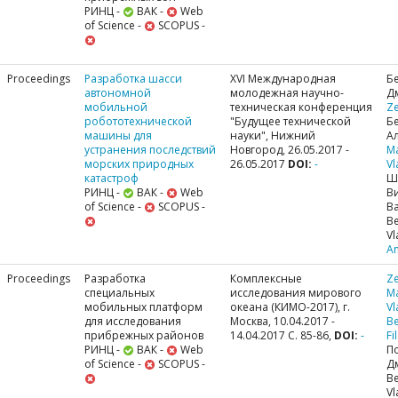
РИНЦ -
ВАК -
Web
of Science -
SCOPUS -
Proceedings
Разработка шасси
XVI Международная
Б
автономной
молодежная научно-
Д
мобильной
техническая конференция
Ze
робототехнической
"Будущее технической
Б
машины для
науки", Нижний
А
устранения последствий
Новгород, 26.05.2017 -
M
морских природных
26.05.2017
DOI:
-
Vl
катастроф
Ш
РИНЦ -
ВАК -
Web
В
of Science -
SCOPUS -
В
Be
Vl
A
Proceedings
Разработка
Комплексные
Ze
специальных
исследования мирового
M
мобильных платформ
океана (КИМО-2017), г.
Vl
для исследования
Москва, 10.04.2017 -
Be
прибрежных районов
14.04.2017 С. 85-86,
DOI:
-
Fi
РИНЦ -
ВАК -
Web
П
of Science -
SCOPUS -
Д
Be
Vl