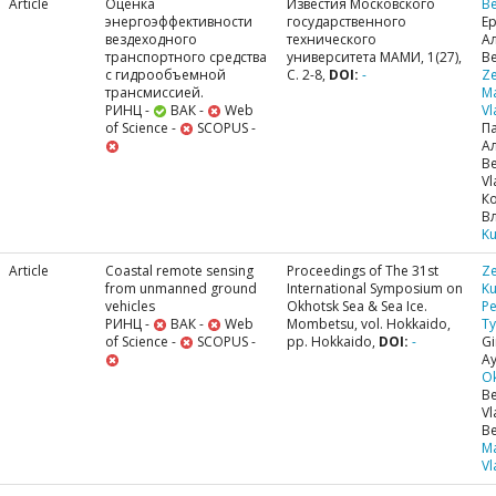
Article
Оценка
Известия Московского
Be
энергоэффективности
государственного
Е
вездеходного
технического
Ал
транспортного средства
университета МАМИ, 1(27),
Be
с гидрообъемной
С. 2-8,
DOI:
-
Ze
трансмиссией.
M
РИНЦ -
ВАК -
Web
Vl
of Science -
SCOPUS -
П
Ал
Be
Vl
К
В
Ku
Article
Coastal remote sensing
Proceedings of The 31st
Ze
from unmanned ground
International Symposium on
Ku
vehicles
Okhotsk Sea & Sea Ice.
Pe
РИНЦ -
ВАК -
Web
Mombetsu, vol. Hokkaido,
Ty
of Science -
SCOPUS -
pp. Hokkaido,
DOI:
-
Gi
Ay
O
Be
Vl
Be
M
Vl