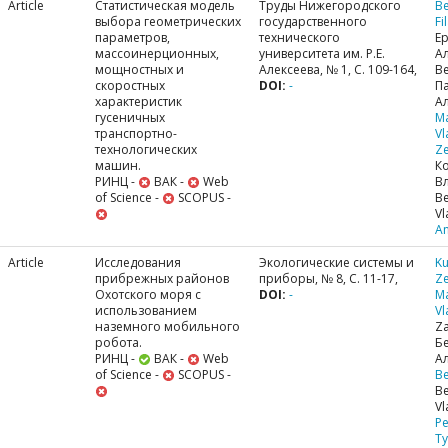
Article
Статистическая модель
Труды Нижегородского
Be
выбора геометрических
государственного
Fi
параметров,
технического
Е
массоинерционных,
университета им. Р.Е.
Ал
мощностных и
Алексеева, № 1, С. 109-164,
Be
скоростных
DOI:
-
П
характеристик
Ал
гусеничных
M
транспортно-
Vl
технологических
Ze
машин.
К
РИНЦ -
ВАК -
Web
В
of Science -
SCOPUS -
Be
Vl
A
Article
Исследования
Экологические системы и
Ku
прибрежных районов
приборы, № 8, С. 11-17,
Ze
Охотского моря с
DOI:
-
M
использованием
Vl
наземного мобильного
Za
робота.
Б
РИНЦ -
ВАК -
Web
А
of Science -
SCOPUS -
Be
Be
Vl
Pe
Ty