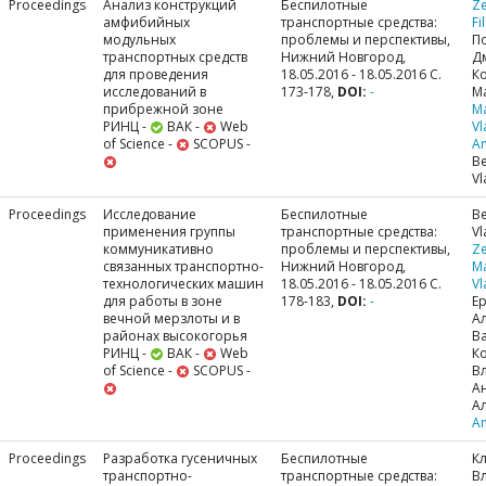
Proceedings
Анализ конструкций
Беспилотные
Ze
амфибийных
транспортные средства:
Fi
модульных
проблемы и перспективы,
П
транспортных средств
Нижний Новгород,
Д
для проведения
18.05.2016 - 18.05.2016 С.
К
исследований в
173-178,
DOI:
-
М
прибрежной зоне
M
РИНЦ -
ВАК -
Web
Vl
of Science -
SCOPUS -
A
Be
Vl
Proceedings
Исследование
Беспилотные
Be
применения группы
транспортные средства:
Vl
коммуникативно
проблемы и перспективы,
Ze
связанных транспортно-
Нижний Новгород,
M
технологических машин
18.05.2016 - 18.05.2016 С.
Vl
для работы в зоне
178-183,
DOI:
-
Е
вечной мерзлоты и в
Ал
районах высокогорья
В
РИНЦ -
ВАК -
Web
К
of Science -
SCOPUS -
В
А
А
A
Proceedings
Разработка гусеничных
Беспилотные
К
транспортно-
транспортные средства:
В