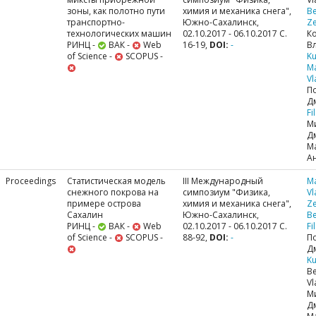
зоны, как полотно пути
химия и механика снега",
Be
транспортно-
Южно-Сахалинск,
Ze
технологических машин
02.10.2017 - 06.10.2017 С.
К
РИНЦ -
ВАК -
Web
16-19,
DOI:
-
В
of Science -
SCOPUS -
Ku
M
Vl
П
Д
Fi
М
Д
М
А
Proceedings
Статистическая модель
III Международный
M
снежного покрова на
симпозиум "Физика,
Vl
примере острова
химия и механика снега",
Ze
Сахалин
Южно-Сахалинск,
Be
РИНЦ -
ВАК -
Web
02.10.2017 - 06.10.2017 С.
Fi
of Science -
SCOPUS -
88-92,
DOI:
-
П
Д
Ku
Be
Vl
М
Д