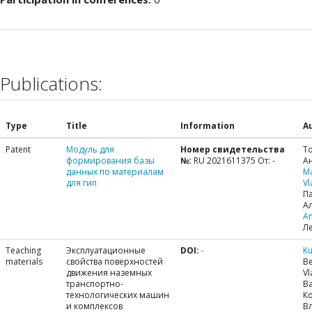
Publications:
Type
Title
Information
A
Patent
Модуль для
Номер свидетельства
Т
формирования базы
№:
RU 2021611375 От: -
А
данных по материалам
M
для гип
Vl
П
А
A
Л
Teaching
Эксплуатационные
DOI:
-
Ku
materials
свойства поверхностей
Be
движения наземных
Vl
транспортно-
В
технологических машин
К
и комплексов
В