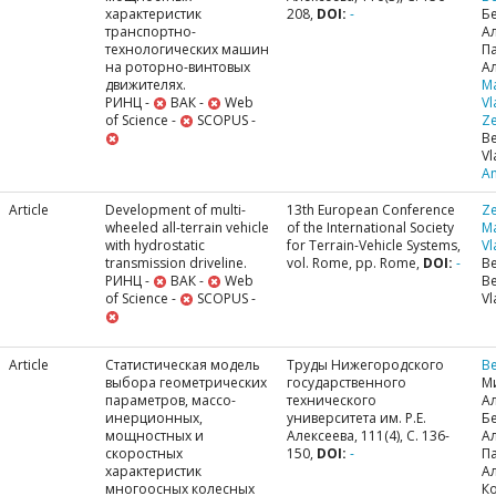
характеристик
208,
DOI:
-
Б
транспортно-
А
технологических машин
П
на роторно-винтовых
Ал
движителях.
M
РИНЦ -
ВАК -
Web
Vl
of Science -
SCOPUS -
Ze
Be
Vl
A
Article
Development of multi-
13th European Conference
Ze
wheeled all-terrain vehicle
of the International Society
M
with hydrostatic
for Terrain-Vehicle Systems,
Vl
transmission driveline.
vol. Rome, pp. Rome,
DOI:
-
Be
РИНЦ -
ВАК -
Web
Be
of Science -
SCOPUS -
Vl
Article
Статистическая модель
Труды Нижегородского
Be
выбора геометрических
государственного
М
параметров, массо-
технического
А
инерционных,
университета им. Р.Е.
Б
мощностных и
Алексеева, 111(4), С. 136-
А
скоростных
150,
DOI:
-
П
характеристик
Ал
многоосных колесных
Ко