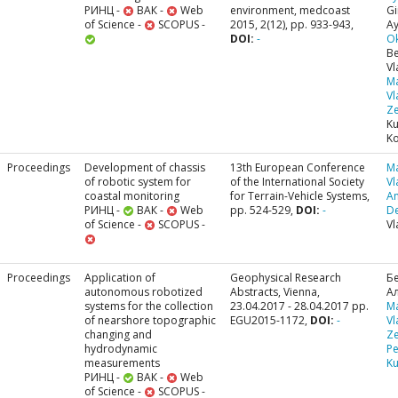
РИНЦ -
ВАК -
Web
environment, medcoast
Gi
of Science -
SCOPUS -
2015, 2(12), pp. 933-943,
Ay
DOI:
-
O
Be
Vl
M
Vl
Ze
Ku
Ko
Proceedings
Development of chassis
13th European Conference
M
of robotic system for
of the International Society
Vl
coastal monitoring
for Terrain-Vehicle Systems,
A
РИНЦ -
ВАК -
Web
pp. 524-529,
DOI:
-
De
of Science -
SCOPUS -
Vl
Proceedings
Application of
Geophysical Research
Б
autonomous robotized
Abstracts, Vienna,
А
systems for the collection
23.04.2017 - 28.04.2017 pp.
M
of nearshore topographic
EGU2015-1172,
DOI:
-
Vl
changing and
Ze
hydrodynamic
Pe
measurements
Ku
РИНЦ -
ВАК -
Web
of Science -
SCOPUS -