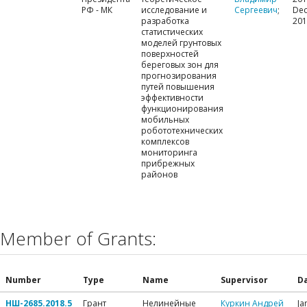
РФ - МК
исследование и
Сергеевич
;
Dec
разработка
201
статистических
моделей грунтовых
поверхностей
береговых зон для
прогнозирования
путей повышения
эффективности
функционирования
мобильных
робототехнических
комплексов
мониторинга
прибрежных
районов
Member of Grants:
Number
Type
Name
Supervisor
D
НШ-2685.2018.5
Грант
Нелинейные
Куркин Андрей
Ja