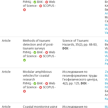
РИНЦ -
ВАК -
Web
В
of Science -
SCOPUS -
К
Е
A
М
С
M
Vl
Va
Article
Methods of tsunami
Science of Tsunami
Ku
detection and of post-
Hazards, 35(2), pp. 68-83,
Be
tsunami surveys
DOI:
-
Vl
РИНЦ -
ВАК -
Web
M
of Science -
SCOPUS -
Vl
Ze
Pe
Article
Modular amphibious
Исследования по
Ze
vehicles for coastal
геоинформатике: труды
M
research
Геофизического центра,
Vl
РИНЦ -
ВАК -
Web
4(2), pp. 125,
DOI:
-
Be
of Science -
SCOPUS -
Fi
Б
А
Ku
Article
Coastal monitoring using
Исследования по
M