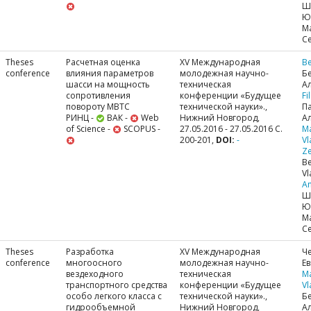
Ш
Ю
М
С
Theses
Расчетная оценка
XV Международная
Be
conference
влияния параметров
молодежная научно-
Б
шасси на мощность
техническая
А
сопротивления
конференции «Будущее
Fi
повороту МВТС
технической науки».,
П
РИНЦ -
ВАК -
Web
Нижний Новгород,
Ал
of Science -
SCOPUS -
27.05.2016 - 27.05.2016 С.
M
200-201,
DOI:
-
Vl
Ze
Be
Vl
A
Ш
Ю
М
С
Theses
Разработка
XV Международная
Ч
conference
многоосного
молодежная научно-
Ев
вездеходного
техническая
M
транспортного средства
конференции «Будущее
Vl
особо легкого класса с
технической науки».,
Б
гидрообъемной
Нижний Новгород,
А