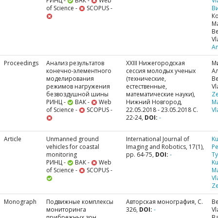
РИНЦ -
ВАК -
Web
Vl
of Science -
SCOPUS -
В
К
М
Be
Vl
A
Proceedings
Анализ результатов
XXIII Нижегородская
М
конечно-элементного
сессия молодых ученых
А
моделирования
(технические,
Be
режимов нагружения
естественные,
Vl
безвоздушной шины
математические науки),
Ze
РИНЦ -
ВАК -
Web
Нижний Новгород,
M
of Science -
SCOPUS -
22.05.2018 - 23.05.2018 С.
Vl
22-24,
DOI:
-
Article
Unmanned ground
International Journal of
Ku
vehicles for coastal
Imaging and Robotics, 17(1),
Pe
monitoring
pp. 64-75,
DOI:
-
Ty
РИНЦ -
ВАК -
Web
Ku
of Science -
SCOPUS -
M
Vl
Ze
Monograph
Подвижные комплексы
Авторская монография, С.
Be
мониторинга
326,
DOI:
-
Vl
прибрежных зон
В