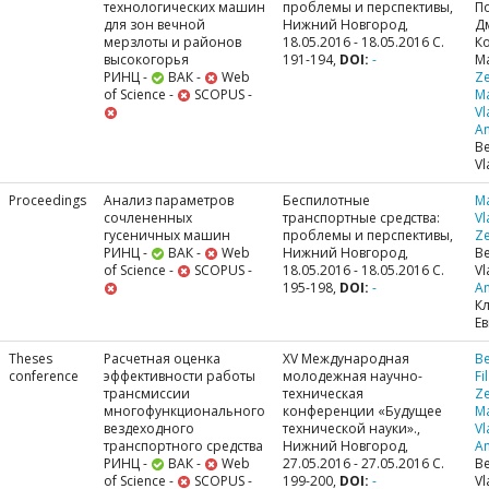
технологических машин
проблемы и перспективы,
П
для зон вечной
Нижний Новгород,
Д
мерзлоты и районов
18.05.2016 - 18.05.2016 С.
К
высокогорья
191-194,
DOI:
-
М
РИНЦ -
ВАК -
Web
Ze
of Science -
SCOPUS -
M
Vl
A
Be
Vl
Proceedings
Анализ параметров
Беспилотные
M
сочлененных
транспортные средства:
Vl
гусеничных машин
проблемы и перспективы,
Ze
РИНЦ -
ВАК -
Web
Нижний Новгород,
Be
of Science -
SCOPUS -
18.05.2016 - 18.05.2016 С.
Vl
195-198,
DOI:
-
A
К
Ев
Theses
Расчетная оценка
XV Международная
Be
conference
эффективности работы
молодежная научно-
Fi
трансмиссии
техническая
Ze
многофункционального
конференции «Будущее
M
вездеходного
технической науки».,
Vl
транспортного средства
Нижний Новгород,
A
РИНЦ -
ВАК -
Web
27.05.2016 - 27.05.2016 С.
Be
of Science -
SCOPUS -
199-200,
DOI:
-
Vl