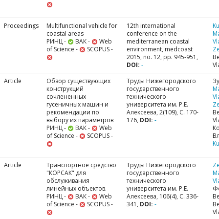
Proceedings
Multifunctional vehicle for
12th international
Ku
coastal areas
conference on the
M
РИНЦ -
ВАК -
Web
mediterranean coastal
Vl
of Science -
SCOPUS -
environment, medcoast
Ze
2015, no. 12, pp. 945-951,
Be
DOI:
-
Vl
Article
Обзор существующих
Труды Нижегородского
Зу
конструкций
государственного
M
сочлененных
технического
Vl
гусеничных машин и
университета им. Р.Е.
Ze
рекомендации по
Алексеева, 2(109), С. 170-
Be
выбору их параметров
176,
DOI:
-
Vl
РИНЦ -
ВАК -
Web
К
of Science -
SCOPUS -
В
Ku
Article
Транспортное средство
Труды Нижегородского
Ze
"КОРСАК" для
государственного
M
обслуживания
технического
Vl
линейных объектов.
университета им. Р.Е.
Ф
РИНЦ -
ВАК -
Web
Алексеева, 106(4), С. 336-
Be
of Science -
SCOPUS -
341,
DOI:
-
Be
Vl