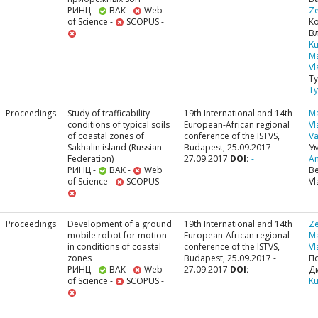
РИНЦ -
ВАК -
Web
Ze
of Science -
SCOPUS -
К
В
Ku
M
Vl
Т
Ty
Proceedings
Study of trafficability
19th International and 14th
M
conditions of typical soils
European-African regional
Vl
of coastal zones of
conference of the ISTVS,
Va
Sakhalin island (Russian
Budapest, 25.09.2017 -
У
Federation)
27.09.2017
DOI:
-
A
РИНЦ -
ВАК -
Web
Be
of Science -
SCOPUS -
Vl
Proceedings
Development of a ground
19th International and 14th
Ze
mobile robot for motion
European-African regional
M
in conditions of coastal
conference of the ISTVS,
Vl
zones
Budapest, 25.09.2017 -
П
РИНЦ -
ВАК -
Web
27.09.2017
DOI:
-
Д
of Science -
SCOPUS -
Ku