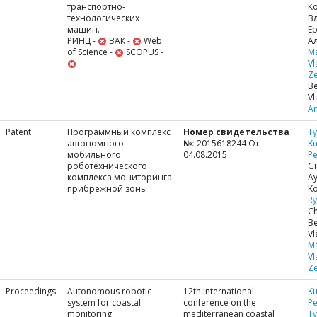
транспортно-
К
технологических
В
машин.
Е
РИНЦ -
ВАК -
Web
Ал
of Science -
SCOPUS -
M
Vl
Ze
Be
Vl
A
Patent
Программный комплекс
Номер свидетельства
Ty
автономного
№:
2015618244 От:
Ku
мобильного
04.08.2015
Pe
роботехнического
Gi
комплекса мониторинга
Ay
прибрежной зоны
Ko
Ry
Ch
Be
Vl
M
Vl
Ze
Proceedings
Autonomous robotic
12th international
Ku
system for coastal
conference on the
Pe
monitoring
mediterranean coastal
Ty