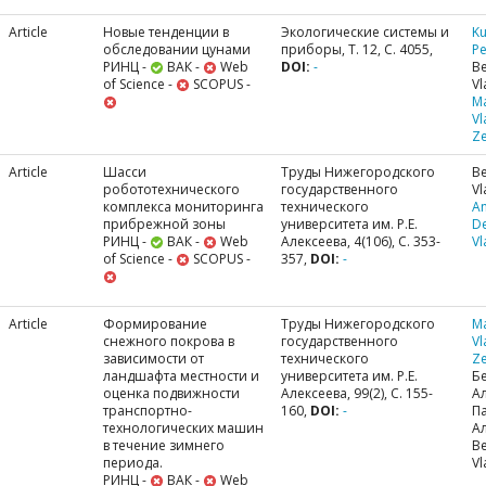
Article
Новые тенденции в
Экологические системы и
Ku
обследовании цунами
приборы, Т. 12, С. 4055,
Pe
РИНЦ -
ВАК -
Web
DOI:
-
Be
of Science -
SCOPUS -
Vl
M
Vl
Ze
Article
Шасси
Труды Нижегородского
Be
робототехнического
государственного
Vl
комплекса мониторинга
технического
A
прибрежной зоны
университета им. Р.Е.
De
РИНЦ -
ВАК -
Web
Алексеева, 4(106), С. 353-
Vl
of Science -
SCOPUS -
357,
DOI:
-
Article
Формирование
Труды Нижегородского
M
снежного покрова в
государственного
Vl
зависимости от
технического
Ze
ландшафта местности и
университета им. Р.Е.
Б
оценка подвижности
Алексеева, 99(2), С. 155-
А
транспортно-
160,
DOI:
-
П
технологических машин
Ал
в течение зимнего
Be
периода.
Vl
РИНЦ -
ВАК -
Web