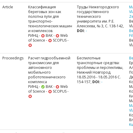
Article
Классификация
Труды Нижегородского
M
береговых зон как
государственного
Vl
полотна пути для
технического
Ze
транспортно-
университета им. Р.Е.
Be
технологических машин
Алексеева, № 3, С. 138-142,
Vl
и комплексов.
DOI:
-
Be
РИНЦ -
ВАК -
Web
Fi
of Science -
SCOPUS -
Be
Vl
Proceedings
Расчет гидрообъемной
Беспилотные
Be
трансмиссии для
транспортные средства:
Е
автономного
проблемы и перспективы,
Ал
мобильного
Нижний Новгород,
П
робототехнического
18.05.2016 - 18.05.2016 С.
Д
комплекса
154-157,
DOI:
-
К
РИНЦ -
ВАК -
Web
М
of Science -
SCOPUS -
К
Ки
М
M
Vl
К
В
Ku