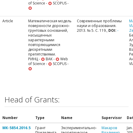
of Science -
SCOPUS -
Article
Математическая модель
Современные проблемы
M
поверхности дорожно-
науки и образования.
Vl
грунтовых оснований,
2013. № 5. С. 119.,
DOI:
-
Ze
насыщенных
Б
характерными
А
повторяющимися
Зу
дискретными
В
препятствиями.
Р
РИНЦ -
ВАК -
Web
Ан
of Science -
SCOPUS -
Vl
Head of Grants:
Number
Type
Name
Supervisor
Da
МК-5854.2016.5
Грант
Экспериментально-
Макаров
Jan.
Президента
теоретическое
Владимир
201