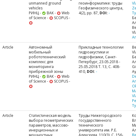
unmanned ground
геоинформатике: труды
Vl
vehicles
Геофизического центра,
Ze
РИНЦ -
ВАК -
Web
4(2), pp. 87,
DOI:
-
Ty
of Science -
SCOPUS -
Б
А
Be
Vl
A
Article
Автономный
Прикладные технологии
Be
мобильный
гидроакустики и
Vl
робототехнический
гидрофизики, Санкт-
Б
комплекс для
Петербург, 23.05.2018 -
А
мониторинга
25.05.2018 Т. 13, С. 408-
Gi
прибрежной зоны
410,
DOI:
-
Ay
РИНЦ -
ВАК -
Web
De
of Science -
SCOPUS -
A
O
M
Vl
Pe
Ty
Article
Статистическая модель
Труды Нижегородского
К
выбора геометрических
государственного
В
параметров, массово-
технического
М
инерционных и
университета им. Р.Е.
А
мощностных
Алексеева, 110(3), С. 156-
Be