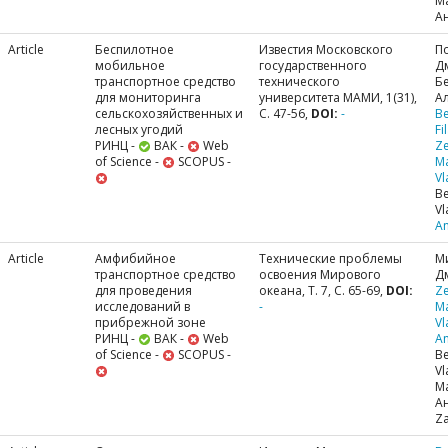
М
А
Article
Беспилотное
Известия Московского
П
мобильное
государственного
Д
транспортное средство
технического
Б
для мониторинга
университета МАМИ, 1(31),
А
сельскохозяйственных и
С. 47-56,
DOI:
-
Be
лесных угодий
Fi
РИНЦ -
ВАК -
Web
Ze
of Science -
SCOPUS -
M
Vl
Be
Vl
A
Article
Амфибийное
Технические проблемы
М
транспортное средство
освоения Мирового
Д
для проведения
океана, Т. 7, С. 65-69,
DOI:
Ze
исследований в
-
M
прибрежной зоне
Vl
РИНЦ -
ВАК -
Web
A
of Science -
SCOPUS -
Be
Vl
М
А
Za