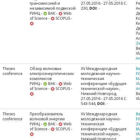
трансмиссией и
27.05.2016 - 27.05.2016 С.
Р
независимой подвеской
230,
DOI:
-
А
РИНЦ -
ВАК -
Web
Д
of Science -
SCOPUS -
К
К
Д
П
Ал
Ze
Be
Vl
A
Theses
Обзор волновых
XV Международная
Be
conference
электроэнергетических
молодежная научно-
Fi
комплексов
техническая
M
РИНЦ -
ВАК -
Web
конференции «Будущее
Vl
of Science -
SCOPUS -
технической науки».,
A
Нижний Новгород,
Be
27.05.2016 - 27.05.2016 С.
Vl
543-544,
DOI:
-
Theses
Преобразователь
XV Международная
Be
conference
волновой энергии
молодежная научно-
Fi
РИНЦ -
ВАК -
Web
техническая
Ze
of Science -
SCOPUS -
конференции «Будущее
M
технической науки».,
Vl
Нижний Новгород,
A