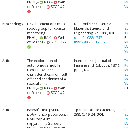
РИНЦ -
ВАК -
Web
M
of Science -
SCOPUS -
Vl
Proceedings
Development of a mobile
IOP Conference Series:
Ty
robot group for coastal
Materials Science and
Ze
monitoring
Engineering, vol. 386,
DOI:
Ku
РИНЦ -
ВАК -
Web
doi:10.1088/1757-
Be
of Science -
SCOPUS -
899X/386/1/012009
Vl
M
Vl
Article
The exploration of
International Journal of
Ty
autonomous mobile
Imaging and Robotics, 18(1),
Ku
robot movement
pp. 1,
DOI:
-
К
characteristics in difficult
Ze
off-road conditions of a
M
coastal zone
Vl
РИНЦ -
ВАК -
Web
Ш
of Science -
SCOPUS -
Article
Разработка группы
Транспортные системы,
Be
мобильных роботов для
2(8), С. 19-24,
DOI:
-
Ze
мониторинга
Ty
окружающей среды
M