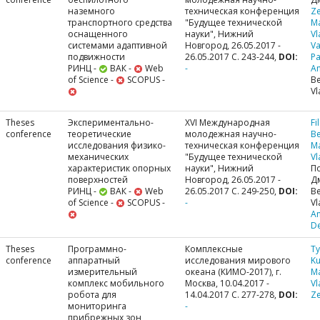
наземного
техническая конференция
Ze
транспортного средства
"Будущее технической
M
оснащенного
науки", Нижний
Vl
системами адаптивной
Новгород, 26.05.2017 -
Va
подвижности
26.05.2017 С. 243-244,
DOI:
Pa
РИНЦ -
ВАК -
Web
-
A
of Science -
SCOPUS -
Be
Vl
Theses
Экспериментально-
XVI Международная
Fi
conference
теоретические
молодежная научно-
Be
исследования физико-
техническая конференция
M
механических
"Будущее технической
Vl
характеристик опорных
науки", Нижний
П
поверхностей
Новгород, 26.05.2017 -
Д
РИНЦ -
ВАК -
Web
26.05.2017 С. 249-250,
DOI:
Be
of Science -
SCOPUS -
-
Vl
A
De
Theses
Программно-
Комплексные
Ty
conference
аппаратный
исследования мирового
Ku
измерительный
океана (КИМО-2017), г.
M
комплекс мобильного
Москва, 10.04.2017 -
Vl
робота для
14.04.2017 С. 277-278,
DOI:
Ze
мониторинга
-
прибрежных зон