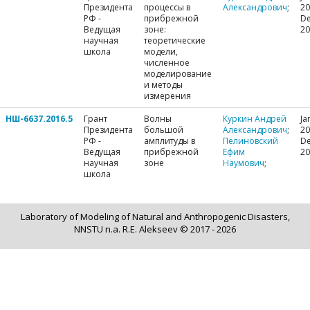
Президента
процессы в
Александрович
;
20
РФ -
прибрежной
De
Ведущая
зоне:
20
научная
теоретические
школа
модели,
численное
моделирование
и методы
измерения
НШ-6637.2016.5
Грант
Волны
Куркин Андрей
Ja
Президента
большой
Александрович
;
20
РФ -
амплитуды в
Пелиновский
De
Ведущая
прибрежной
Ефим
20
научная
зоне
Наумович
;
школа
Laboratory of Modeling of Natural and Anthropogenic Disasters,
NNSTU n.a. R.E. Alekseev © 2017 - 2026