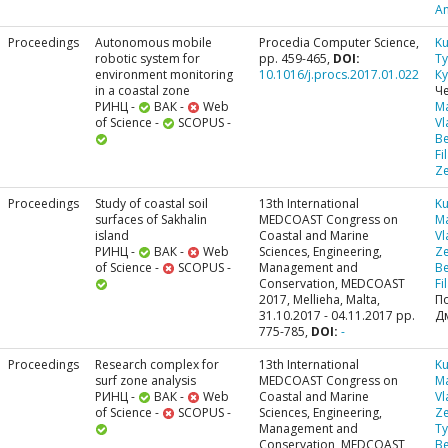
A
Proceedings
Autonomous mobile
Procedia Computer Science,
Ku
robotic system for
pp. 459-465,
DOI:
Ty
environment monitoring
10.1016/j.procs.2017.01.022
К
in a coastal zone
Ч
РИНЦ -
ВАК -
Web
M
of Science -
SCOPUS -
Vl
Be
Fi
Ze
Proceedings
Study of coastal soil
13th International
Ku
surfaces of Sakhalin
MEDCOAST Congress on
M
island
Coastal and Marine
Vl
РИНЦ -
ВАК -
Web
Sciences, Engineering,
Ze
of Science -
SCOPUS -
Management and
Be
Conservation, MEDCOAST
Fi
2017, Mellieha, Malta,
П
31.10.2017 - 04.11.2017 pp.
Д
775-785,
DOI:
-
Proceedings
Research complex for
13th International
Ku
surf zone analysis
MEDCOAST Congress on
M
РИНЦ -
ВАК -
Web
Coastal and Marine
Vl
of Science -
SCOPUS -
Sciences, Engineering,
Ze
Management and
Ty
Conservation, MEDCOAST
Be