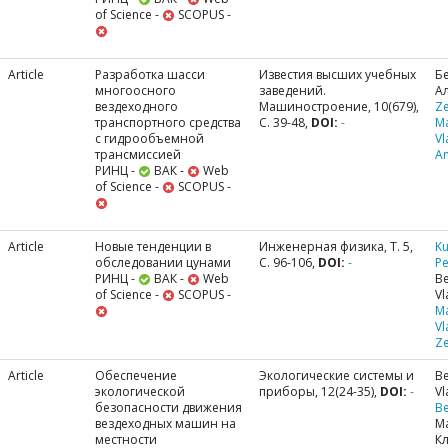
of Science -
SCOPUS -
Article
Разработка шасси
Известия высших учебных
Б
многоосного
заведений.
А
вездеходного
Машиностроение, 10(679),
Ze
транспортного средства
С. 39-48,
DOI:
-
M
с гидрообъемной
Vl
трансмиссией
A
РИНЦ -
ВАК -
Web
of Science -
SCOPUS -
Article
Новые тенденции в
Инженерная физика, Т. 5,
Ku
обследовании цунами
С. 96-106,
DOI:
-
Pe
РИНЦ -
ВАК -
Web
Be
of Science -
SCOPUS -
Vl
M
Vl
Ze
Article
Обеспечение
Экологические системы и
Be
экологической
приборы, 12(24-35),
DOI:
-
Vl
безопасности движения
Be
вездеходных машин на
Ma
местности
К