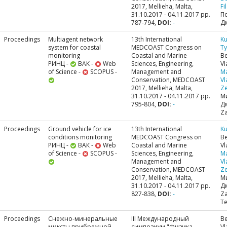
2017, Mellieha, Malta,
Fi
31.10.2017 - 04.11.2017 pp.
П
787-794,
DOI:
-
Д
Proceedings
Multiagent network
13th International
Ku
system for coastal
MEDCOAST Congress on
Ty
monitoring
Coastal and Marine
Be
РИНЦ -
ВАК -
Web
Sciences, Engineering,
Vl
of Science -
SCOPUS -
Management and
M
Conservation, MEDCOAST
Vl
2017, Mellieha, Malta,
Ze
31.10.2017 - 04.11.2017 pp.
М
795-804,
DOI:
-
Д
Za
Proceedings
Ground vehicle for ice
13th International
Ku
conditions monitoring
MEDCOAST Congress on
Be
РИНЦ -
ВАК -
Web
Coastal and Marine
Vl
of Science -
SCOPUS -
Sciences, Engineering,
M
Management and
Vl
Conservation, MEDCOAST
Ze
2017, Mellieha, Malta,
М
31.10.2017 - 04.11.2017 pp.
Д
827-838,
DOI:
-
Za
Те
Proceedings
Снежно-минеральные
III Международный
Be
миксты прибрежной
симпозиум "Физика,
Vl